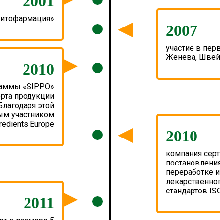
2001
фитофармация»
2007
участие в пер
Женева, Швей
2010
раммы «SIPPO»
орта продукции
Благодаря этой
ым участником
edients Europe
2010
компания сер
постановления
переработке и
лекарственног
стандартов IS
2011