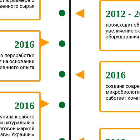
от в размере 5
твенного сырья
2012 - 
происходит о
увеличение ск
оборудования
2016
по переработке
я на основании
ленного опыта
2016
создана совре
микробиологич
работает комп
2016
пила к работе
 и натуральных
орговой маркой
равы Украины»