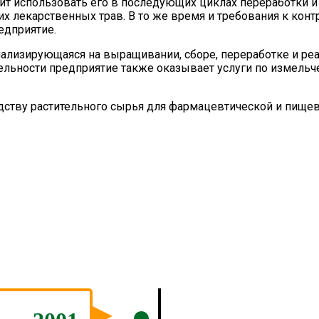
лит использовать его в последующих циклах переработки и
х лекарственных трав. В то же время и требования к конт
едприятие.
лизирующаяся на выращивании, сборе, переработке и реал
ельности предприятие также оказывает услуги по измельче
ству растительного сырья для фармацевтической и пище