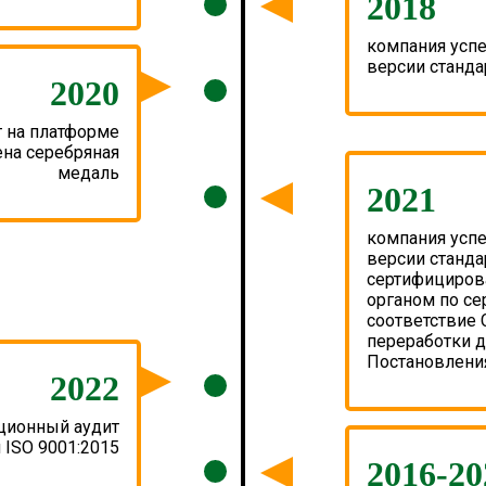
2018
компания усп
версии станда
2020
 на платформе
ена серебряная
медаль
2021
компания усп
версии станда
сертифициров
органом по се
соответствие 
переработки д
Постановления
2022
ционный аудит
 ISO 9001:2015
2016-20