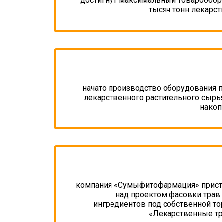
достигнут максимальный товарообор
тысяч тонн лекарс
начато производство оборудования 
лекарственного растительного сырь
накоп
компания «Сумыфитофармация» присту
над проектом фасовки трав
ингредиентов под собственной т
«Лекарственные т